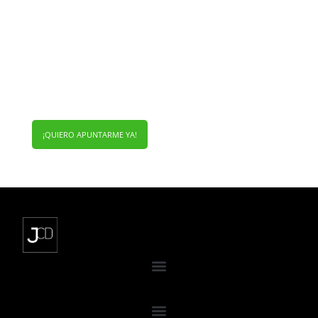
¡RECIBE MI INFORME
ECONÓMICO!
Cada mes dispondrás de un nuevo
informe con datos,
gráficos y vídeos que te ayudarán a entender
la información económica del momento
¡QUIERO APUNTARME YA!