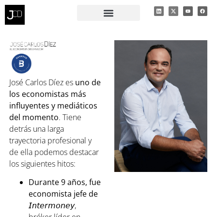
RECIBE MI INFORME ECONÓMICO
PÁGINA PRIVADA
José Carlos Díez es
uno de
los economistas más
influyentes y mediáticos
del momento
. Tiene
detrás una larga
trayectoria profesional y
de ella podemos destacar
los siguientes hitos:⁣⁣
Durante 9 años, fue
economista jefe de
𝘐𝘯𝘵𝘦𝘳𝘮𝘰𝘯𝘦𝘺
,