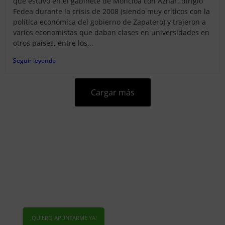
que estuvo en el gabinete de Moncloa con Aznar, dirigió
Fedea durante la crisis de 2008 (siendo muy críticos con la
política económica del gobierno de Zapatero) y trajeron a
varios economistas que daban clases en universidades en
otros países, entre los...
Seguir leyendo
Cargar más
¡RECIBE MI INFORME
ECONÓMICO!
Cada mes dispondrás de un nuevo
informe con datos,
gráficos y vídeos que te ayudarán a entender
la información económica del momento
¡QUIERO APUNTARME YA!