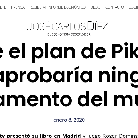
ETE
PRENSA
RECIBE MI INFORME ECONÓMICO
BLOG
CONTACTO
LOGI
 el plan de Pi
 aprobaría nin
amento del 
enero 8, 2020
y presentó su libro en Madrid
y luego Roger Domingo