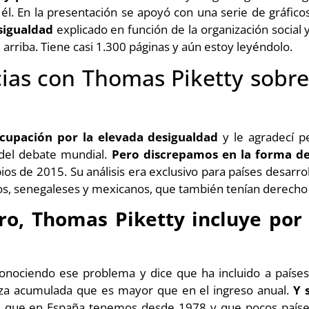
 él. En la presentación se apoyó con una serie de gráfic
esigualdad
explicado en función de la organización social 
e arriba. Tiene casi 1.300 páginas y aún estoy leyéndolo.
cias con Thomas Piketty sobre
cupación por la elevada desigualdad
y le agradecí p
 del debate mundial.
Pero discrepamos en la forma de
ios de 2015. Su análisis era exclusivo para países desarrol
os, senegaleses y mexicanos, que también tenían derecho a 
ro, Thomas Piketty incluye por 
nociendo ese problema y dice que ha incluido a países 
eza acumulada que es mayor que en el ingreso anual.
Y 
,
que en España tenemos desde 1978 y que pocos países