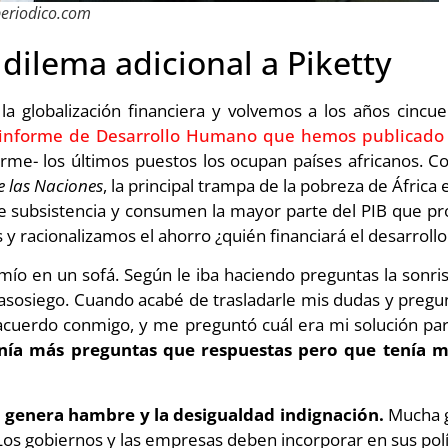
periodico.com
dilema adicional a Piketty
globalización financiera y volvemos a los años cincuen
o informe de Desarrollo Humano que hemos publicado
forme- los últimos puestos los ocupan países africanos.
e las Naciones
, la principal trampa de la pobreza de África 
 de subsistencia y consumen la mayor parte del PIB que pr
 y racionalizamos el ahorro ¿quién financiará el desarrollo
mío en un sofá. Según le iba haciendo preguntas la sonris
asosiego. Cuando acabé de trasladarle mis dudas y preg
cuerdo conmigo, y me preguntó cuál era mi solución par
enía más preguntas que respuestas pero que tenía m
 genera hambre y la desigualdad indignación.
Mucha g
Los gobiernos y las empresas deben incorporar en sus polí