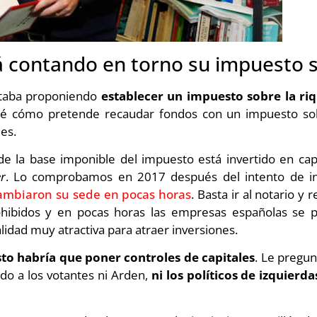
á contando en torno s
u impuesto s
staba proponiendo
establecer un impuesto sobre la ri
é cómo pretende recaudar fondos con un impuesto so
es.
e la base imponible del impuesto está invertido en capi
r
. Lo comprobamos en 2017 después del intento de in
ambiaron su sede en pocas horas
. Basta ir al notario y 
rohibidos y en pocas horas las empresas españolas se p
lidad muy atractiva para atraer inversiones.
to habría que poner controles de capitales
. Le pregun
ndo a los votantes ni Arden,
ni los políticos de izquier