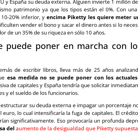
U y España su deuda externa. Alguien invierte 1 millón d
smo patrimonio ya que los tipos están el 0%. Con una 
n 10-20% inferior, y
encima Piketty les quiere meter 
ificulten vender el bono y sacar el dinero antes si lo nece
dor de un 35% de su riqueza en sólo 10 años.
e puede poner en marcha con los
más de escribir libros, lleva más de 25 años analizan
que
esa medida no se puede poner con los actuales
iva de capitales y España tendría que solicitar inmediata
s y el sueldo de los funcionarios.
estructurar su deuda externa e impagar un porcentaje no
uro, lo cual intensificaría la fuga de capitales. El crédit
birían significativamente. Eso provocaría un profunda de
usa del
aumento de la desigualdad que Piketty supuest