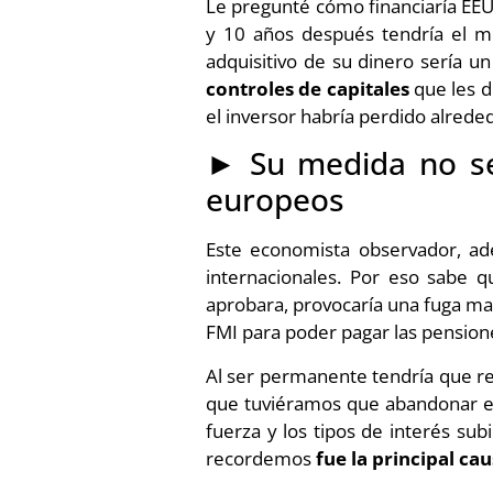
Le pregunté cómo financiaría EEU
y 10 años después tendría el mi
adquisitivo de su dinero sería u
controles de capitales
que les d
el inversor habría perdido alrede
►
Su medida no s
europeos
Este economista observador, ade
internacionales. Por eso sabe 
aprobara, provocaría una fuga mas
FMI para poder pagar las pensione
Al ser permanente tendría que re
que tuviéramos que abandonar el e
fuerza y los tipos de interés su
recordemos
fue la principal ca