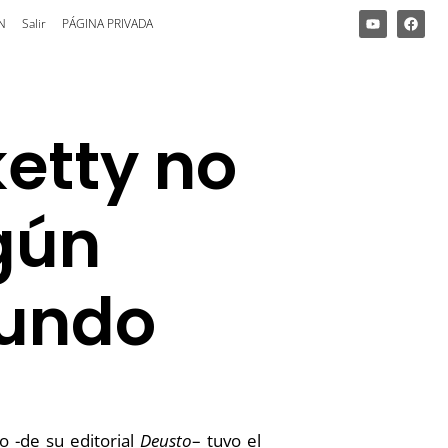
N
Salir
PÁGINA PRIVADA
ketty no
gún
mundo
 -de su editorial
Deusto
– tuvo el