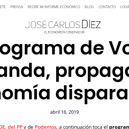
ETE
PRENSA
RECIBE MI INFORME ECONÓMICO
BLOG
CONTACTO
LOGI
rograma de Vo
anda, propag
nomía dispara
abril 16, 2019
OE,
del PP
y de
Podemos
, a continuación toca el
program