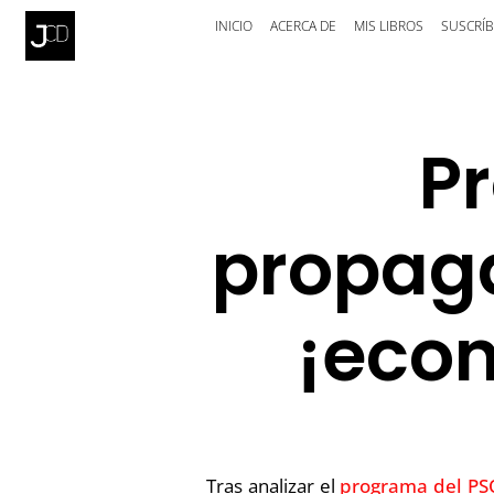
INICIO
ACERCA DE
MIS LIBROS
SUSCRÍB
P
propag
¡eco
Tras analizar el
programa del PS