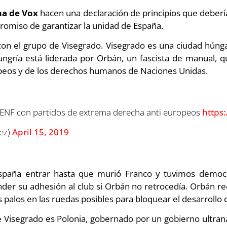
ma de Vox
hacen una declaración de principios que deberí
omiso de garantizar la unidad de España.
 con el grupo de Visegrado. Visegrado es una ciudad húnga
ungría está liderada por Orbán, un fascista de manual, 
opeos y de los derechos humanos de Naciones Unidas.
o ENF con partidos de extrema derecha anti europeos
https
iez)
April 15, 2019
España entrar hasta que murió Franco y tuvimos democra
r su adhesión al club si Orbán no retrocedía. Orbán recti
s palos en las ruedas posibles para bloquear el desarrollo
de Visegrado es Polonia, gobernado por un gobierno ultrana