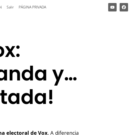
N
Salir
PÁGINA PRIVADA
x:
anda y…
tada!
a electoral de Vox
. A diferencia