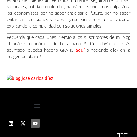
estado del bienestar. Pero los humanos seguiríamos sin ser
racionales, habría complejidad, habrá recesiones, nos culparán a
los economistas por no saber anticipar el futuro, por no saber
evitar las recesiones y habrá gente sin temor a equivocarse
explicando la complejidad con soluciones simples.
Recuerda que cada lunes
?
envío a los suscriptores de mi blog
el análisis económico de la semana. Si tú todavía no estás
apuntado, puedes hacerlo GRATIS
aquí
o haciendo click en la
imagen de abajo
?
RECIBE MI INFORME ECONÓMICO