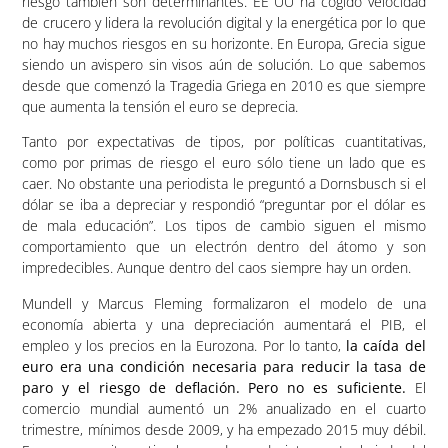
riesgo también son determinantes. EE UU ha cogido velocidad
de crucero y lidera la revolución digital y la energética por lo que
no hay muchos riesgos en su horizonte. En Europa, Grecia sigue
siendo un avispero sin visos aún de solución. Lo que sabemos
desde que comenzó la Tragedia Griega en 2010 es que siempre
que aumenta la tensión el euro se deprecia.
Tanto por expectativas de tipos, por políticas cuantitativas,
como por primas de riesgo el euro sólo tiene un lado que es
caer. No obstante una periodista le preguntó a Dornsbusch si el
dólar se iba a depreciar y respondió “preguntar por el dólar es
de mala educación”. Los tipos de cambio siguen el mismo
comportamiento que un electrón dentro del átomo y son
impredecibles. Aunque dentro del caos siempre hay un orden.
Mundell y Marcus Fleming formalizaron el modelo de una
economía abierta y una depreciación aumentará el PIB, el
empleo y los precios en la Eurozona. Por lo tanto,
la caída del
euro era una condición necesaria para reducir la tasa de
paro y el riesgo de deflación. Pero no es suficiente.
El
comercio mundial aumentó un 2% anualizado en el cuarto
trimestre, mínimos desde 2009, y ha empezado 2015 muy débil.