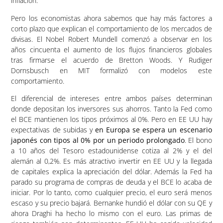
inflación.
Pero los economistas ahora sabemos que hay más factores a
corto plazo que explican el comportamiento de los mercados de
divisas. El Nobel Robert Mundell comenzó a observar en los
años cincuenta el aumento de los flujos financieros globales
tras firmarse el acuerdo de Bretton Woods. Y Rudiger
Dornsbusch en MIT formalizó con modelos este
comportamiento.
El diferencial de intereses entre ambos países determinan
donde depositan los inversores sus ahorros. Tanto la Fed como
el BCE mantienen los tipos próximos al 0%. Pero en EE UU hay
expectativas de subidas y
en Europa se espera un escenario
japonés con tipos al 0% por un periodo prolongado
. El bono
a 10 años del Tesoro estadounidense cotiza al 2% y el del
alemán al 0,2%. Es más atractivo invertir en EE UU y la llegada
de capitales explica la apreciación del dólar. Además la Fed ha
parado su programa de compras de deuda y el BCE lo acaba de
iniciar. Por lo tanto, como cualquier precio, el euro será menos
escaso y su precio bajará. Bernanke hundió el dólar con su QE y
ahora Draghi ha hecho lo mismo con el euro. Las primas de