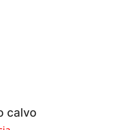
o calvo
cia