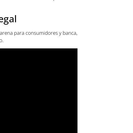
egal
e carena para consumidores y banca,
o.