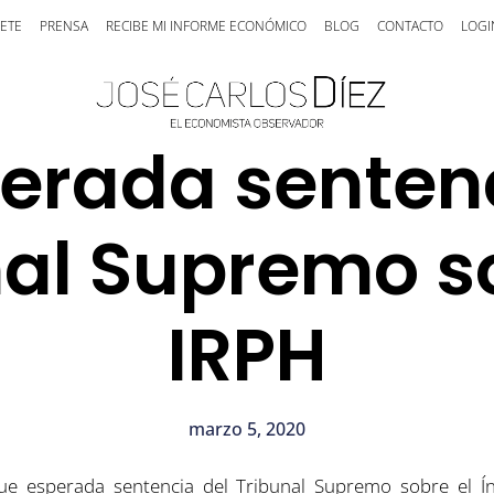
ETE
PRENSA
RECIBE MI INFORME ECONÓMICO
BLOG
CONTACTO
LOGI
erada senten
nal Supremo so
IRPH
marzo 5, 2020
ue esperada sentencia del Tribunal Supremo sobre el Ín