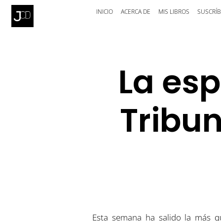
INICIO
ACERCA DE
MIS LIBROS
SUSCRÍB
La esp
Tribu
Esta semana ha salido la más q