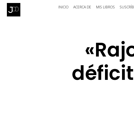
INICIO
ACERCA DE
MIS LIBROS
SUSCRÍB
«Raj
défici