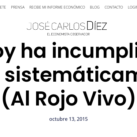
ETE
PRENSA
RECIBE MI INFORME ECONÓMICO
BLOG
CONTACTO
LOGI
oy ha incumpli
t sistemátic
(Al Rojo Vivo)
octubre 13, 2015