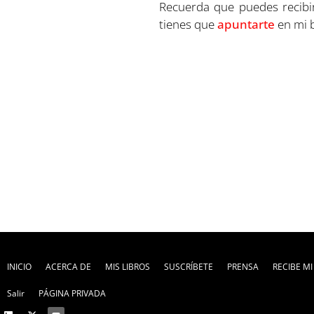
Recuerda que puedes recibir
tienes que
apuntarte
en mi b
INICIO
ACERCA DE
MIS LIBROS
SUSCRÍBETE
PRENSA
RECIBE M
Salir
PÁGINA PRIVADA