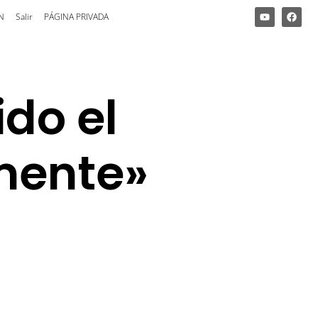
N
Salir
PÁGINA PRIVADA
do el
amente»