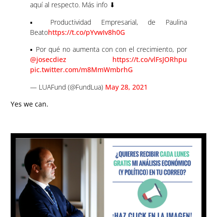
aquí al respecto. Más info ⬇
▪ Productividad Empresarial, de Paulina
Beato
https://t.co/pYvwIv8h0G
▪ Por qué no aumenta con con el crecimiento, por
@josecdiez
https://t.co/vlFsJORhpu
pic.twitter.com/m8MmWmbrhG
— LUAFund (@FundLua)
May 28, 2021
Yes we can.