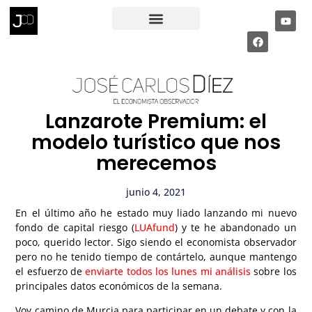
RECIBE MI INFORME ECONÓMICO
PÁGINA PRIVADA
Lanzarote Premium: el
modelo turístico que nos
merecemos
junio 4, 2021
En el último año he estado muy liado lanzando mi nuevo
fondo de capital riesgo (
LUAfund
) y te he abandonado un
poco, querido lector. Sigo siendo el economista observador
pero no he tenido tiempo de contártelo, aunque mantengo
el esfuerzo de
enviarte todos los lunes mi análisis
sobre los
principales datos económicos de la semana.
Voy camino de Murcia para participar en un debate y con la