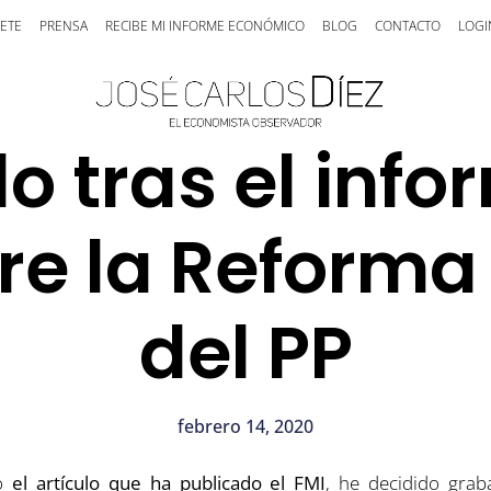
ETE
PRENSA
RECIBE MI INFORME ECONÓMICO
BLOG
CONTACTO
LOGI
o tras el info
re la Reforma
del PP
febrero 14, 2020
do
el artículo que ha publicado el FMI
, he decidido gra