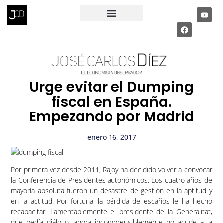
RECIBE MI INFORME ECONÓMICO
PÁGINA PRIVADA
Urge evitar el Dumping
fiscal en España.
Empezando por Madrid
enero 16, 2017
Por primera vez desde 2011, Rajoy ha decidido volver a convocar
la Conferencia de Presidentes autonómicos. Los cuatro años de
mayoría absoluta fueron un desastre de gestión en la aptitud y
en la actitud. Por fortuna, la pérdida de escaños le ha hecho
recapacitar. Lamentablemente el presidente de la Generalitat,
que pedía diálogo, ahora incomprensiblemente no acude a la