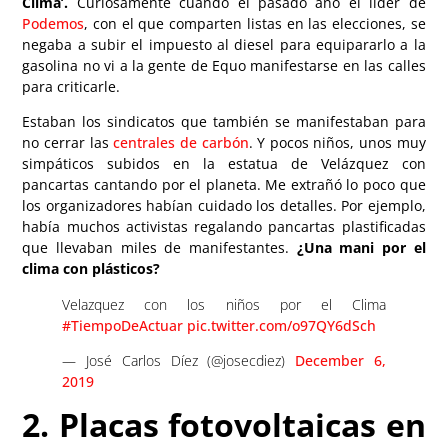
Clima’.
Curiosamente cuando el pasado año el líder de
Podemos
, con el que comparten listas en las elecciones, se
negaba a subir el impuesto al diesel para equipararlo a la
gasolina no vi a la gente de Equo manifestarse en las calles
para criticarle.
Estaban los sindicatos que también se manifestaban para
no cerrar las
centrales de carbón
. Y pocos niños, unos muy
simpáticos subidos en la estatua de Velázquez con
pancartas cantando por el planeta. Me extrañó lo poco que
los organizadores habían cuidado los detalles. Por ejemplo,
había muchos activistas regalando pancartas plastificadas
que llevaban miles de manifestantes.
¿Una mani por el
clima con plásticos?
Velazquez con los niños por el Clima
#TiempoDeActuar
pic.twitter.com/o97QY6dSch
— José Carlos Díez (@josecdiez)
December 6,
2019
2. Placas fotovoltaicas en