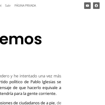
N
Salir
PÁGINA PRIVADA
demos
edero y he intentado una vez más
rtido político de Pablo Iglesias se
mensaje de que hacerlo equivale a
endría para la gente corriente.
nsiones de ciudadanos de a pie
, de