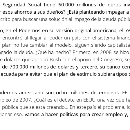
 Seguridad Social tiene 60.000 millones de euros inv
 esos ahorros a sus dueños?
¿Está planteando impagar a 
crito para buscar una solución al impago de la deuda públi
to, en el Podemos en su versión original americana, el
Ye
encontró al llegar al poder un país con el sistema finan
plan no fue cambiar el modelo, siguen siendo capitalista
pagado la deuda. ¿Qué ha hecho? Primero, en 2008 se hiz
de dólares que aprobó Bush con el apoyo del Congreso; s
l de 700.000 millones de dólares y tercero, su banco cent
ecuada para evitar que el plan de estímulo subiera tipos de
Podemos americano son ocho millones de empleos
. EE
empleo de 2007. ¿Cuál es el debate en EEUU una vez que ha
d pública que se está creando… En este país el problema, 
cionar eso,
vamos a hacer políticas para crear empleo y