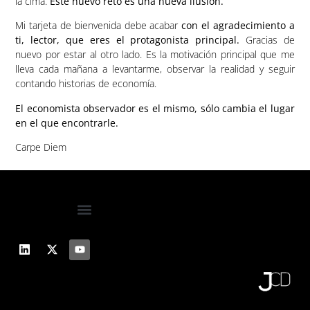
la cima.
Este nuevo reto es una nueva ilusión.
Mi tarjeta de bienvenida debe acabar
con el agradecimiento a
ti, lector, que eres el protagonista principal.
Gracias de
nuevo por estar al otro lado. Es la motivación principal que me
lleva cada mañana a levantarme, observar la realidad y seguir
contando historias de economía.
El economista observador es el mismo, sólo cambia el lugar
en el que encontrarle.
Carpe Diem
RECIBE MI INFORME ECONÓMICO