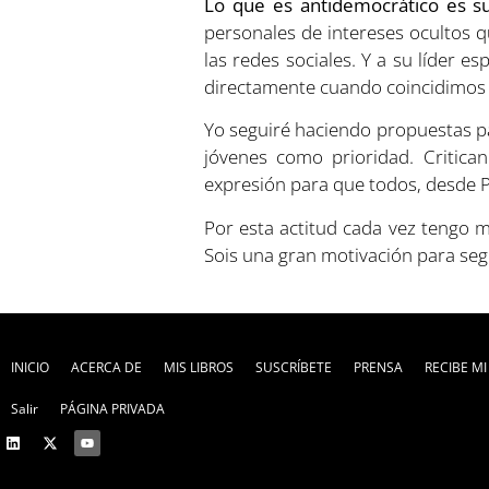
Lo que es antidemocrático es su
personales de intereses ocultos 
las redes sociales. Y a su líder e
directamente cuando coincidimos 
Yo seguiré haciendo propuestas pa
jóvenes como prioridad. Critica
expresión para que todos, desde 
Por esta actitud cada vez tengo 
Sois una gran motivación para segu
INICIO
ACERCA DE
MIS LIBROS
SUSCRÍBETE
PRENSA
RECIBE M
Salir
PÁGINA PRIVADA