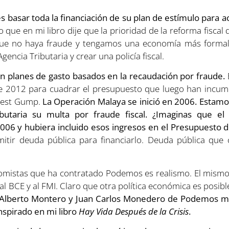
s basar toda la financiación de su plan de estímulo para ac
 que en mi libro dije que la prioridad de la reforma fiscal 
 que no haya fraude y tengamos una economía más forma
encia Tributaria y crear una policía fiscal.
en planes de gasto basados en la recaudación por fraude.
E
 2012 para cuadrar el presupuesto que luego han incum
rest Gump.
La Operación Malaya se inició en 2006. Estamo
butaria su multa por fraude fiscal.
¿Imaginas que el 
06 y hubiera incluido esos ingresos en el Presupuesto 
itir deuda pública para financiarlo. Deuda pública que 
nomistas que ha contratado Podemos es realismo. El mismo 
al BCE y al FMI. Claro que otra política económica es posib
, Alberto Montero y Juan Carlos Monedero de Podemos 
nspirado en mi libro
Hay Vida Después de la Crisis
.