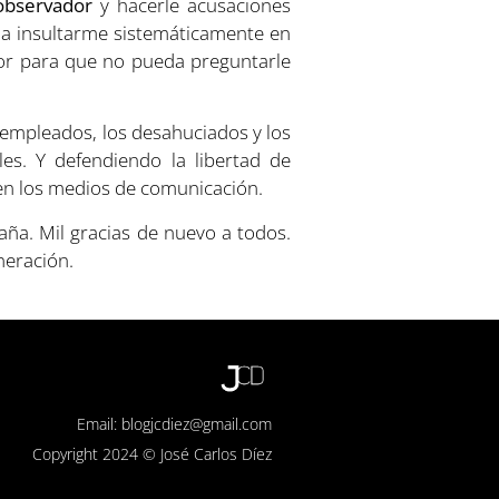
 observador
y hacerle acusaciones
 a insultarme sistemáticamente en
vador para que no pueda preguntarle
sempleados, los desahuciados y los
es. Y defendiendo la libertad de
en los medios de comunicación.
ña. Mil gracias de nuevo a todos.
neración.
Email: blogjcdiez@gmail.com
Copyright 2024 © José Carlos Díez