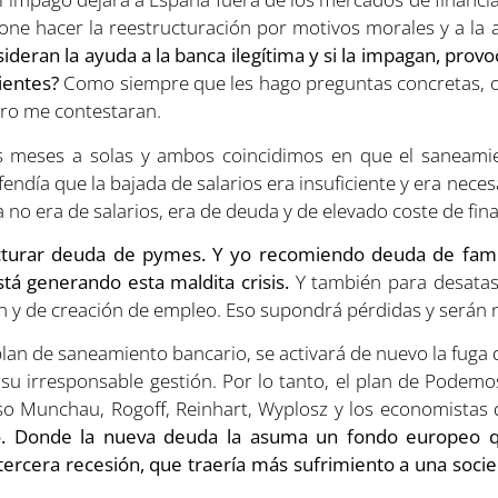
e hacer la reestructuración por motivos morales y a la a
sideran la ayuda a la banca ilegítima y si la impagan, pro
ientes?
Como siempre que les hago preguntas concretas, o
rro me contestaran.
meses a solas y ambos coincidimos en que el saneamie
efendía que la bajada de salarios era insuficiente y era nece
no era de salarios, era de deuda y de elevado coste de fina
turar deuda de pymes. Y yo recomiendo deuda de famili
á generando esta maldita crisis.
Y también para desatasc
sión y de creación de empleo. Eso supondrá pérdidas y serán
an de saneamiento bancario, se activará de nuevo la fuga de
su irresponsable gestión. Por lo tanto, el plan de Pode
o Munchau, Rogoff, Reinhart, Wyplosz y los economistas
. Donde la nueva deuda la asuma un fondo europeo qu
 tercera recesión, que traería más sufrimiento a una soci