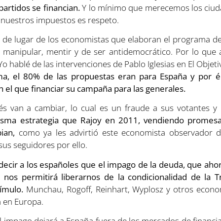
artidos se financian.
Y lo mínimo que merecemos los ciud
e nuestros impuestos es respeto.
ra de lugar de los economistas que elaboran el programa
manipular, mentir y de ser antidemocrático. Por lo que 
o hablé de las intervenciones de Pablo Iglesias en El Objet
a, el 80% de las propuestas eran para España y por é
 el que financiar su campaña para las generales.
van a cambiar, lo cual es un fraude a sus votantes y un
isma estrategia que Rajoy en 2011, vendiendo promes
ian,
como ya les advirtió este economista observador d
sus seguidores por ello.
decir a los españoles que el impago de la deuda, que ah
, nos permitirá liberarnos de la condicionalidad de la Tr
tímulo.
Munchau, Rogoff, Reinhart, Wyplosz y otros econo
a en Europa.
l impago dejará a España fuera de los mercados de financia