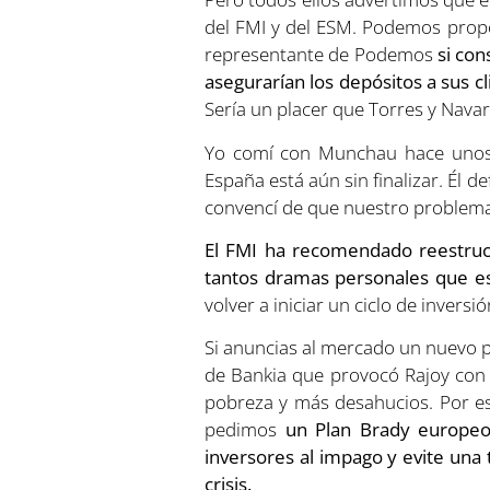
del FMI y del ESM. Podemos propon
representante de Podemos
si con
asegurarían los depósitos a sus cl
Sería un placer que Torres y Nava
Yo comí con Munchau hace unos 
España está aún sin finalizar. Él d
convencí de que nuestro problema 
El FMI ha recomendado reestruc
tantos dramas personales que est
volver a iniciar un ciclo de inver
Si anuncias al mercado un nuevo pl
de Bankia que provocó Rajoy con 
pobreza y más desahucios. Por es
pedimos
un Plan Brady europeo
inversores al impago y evite una
crisis.