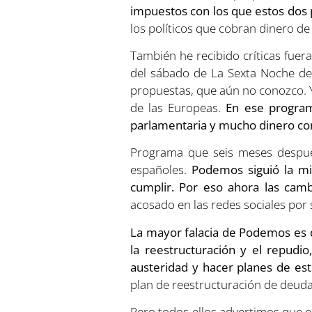
impuestos con los que estos dos p
los políticos que cobran dinero d
También he recibido críticas fue
del sábado de La Sexta Noche de 
propuestas, que aún no conozco. Y
de las Europeas.
En ese program
parlamentaria y mucho dinero con
Programa que seis meses después 
españoles.
Podemos siguió la m
cumplir. Por eso ahora las camb
acosado en las redes sociales por 
La mayor falacia de Podemos es 
la reestructuración y el repudio
austeridad y hacer planes de es
plan de reestructuración de deud
Pero todos ellos advertimos que e