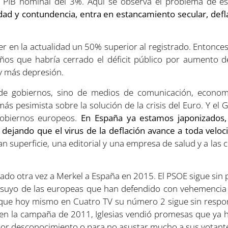
n PIB nominal del 3%. Aquí se observa el problema de est
idad y contundencia, entra en estancamiento secular, defla
er en la actualidad un 50% superior al registrado. Entonce
ños que habría cerrado el déficit público por aumento d
y más depresión.
de gobiernos, sino de medios de comunicación, economis
 pesimista sobre la solución de la crisis del Euro. Y el
gobiernos europeos.
En España ya estamos japonizados,
y dejando que el virus de la deflación avance a toda veloc
 superficie, una editorial y una empresa de salud y a las 
itado otra vez a Merkel a España en 2015. El PSOE sigue s
l suyo de las europeas que han defendido con vehemencia
 que hoy mismo en Cuatro TV su número 2 sigue sin respo
en la campaña de 2011, Iglesias vendió promesas que ya 
por desconocimiento o para no asustar mucho a sus votant