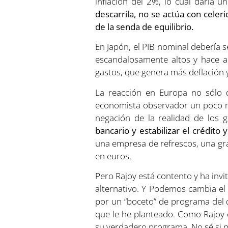
inflación del 2%, lo cual daría u
descarrila, no se actúa con celer
de la senda de equilibrio.
En Japón, el PIB nominal debería s
escandalosamente altos y hace a
gastos, que genera más deflación 
La reacción en Europa no sólo 
economista observador un poco más
negación de la realidad de los 
bancario y estabilizar el crédito 
una empresa de refrescos, una gran
en euros.
Pero Rajoy está contento y ha inv
alternativo. Y Podemos cambia e
por un “boceto” de programa del
que le he planteado. Como Rajoy 
su verdadero programa. No sé si 