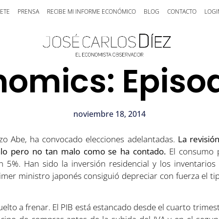
ETE
PRENSA
RECIBE MI INFORME ECONÓMICO
BLOG
CONTACTO
LOGI
omics: Episod
noviembre 18, 2014
nzo Abe, ha convocado elecciones adelantadas.
La revisió
malo pero no tan malo como se ha contado.
El consumo p
n 5%. Han sido la inversión residencial y los inventarios
imer ministro japonés consiguió depreciar con fuerza el ti
lto a frenar. El PIB está estancado desde el cuarto trimes