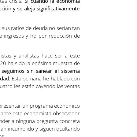
as crisis.
Si cuando la economía
ción y se aleja significativamente
s sus ratios de deuda no serían tan
e ingresos y no por reducción de
tas y analistas hace ser a este
 G20 ha sido la enésima muestra de
 seguimos sin sanear el sistema
idad.
Esta semana he hablado con
cuatro les están cayendo las ventas
in presentar un programa económico
 ante este economista observador
nder a ninguna pregunta concreta
han incumplido y siguen ocultando
es.