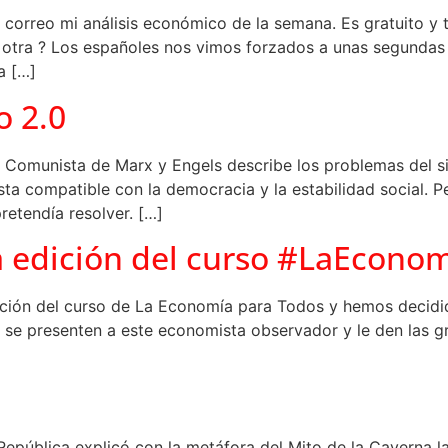
 correo mi análisis económico de la semana. Es gratuito y t
ue otra ? Los españoles nos vimos forzados a unas segunda
a […]
 2.0
to Comunista de Marx y Engels describe los problemas del si
justa compatible con la democracia y la estabilidad social.
etendía resolver. […]
edición del curso #LaEcono
ión del curso de La Economía para Todos y hemos decidido
se presenten a este economista observador y le den las gra
 República explicó con la metáfora del Mito de la Caverna l