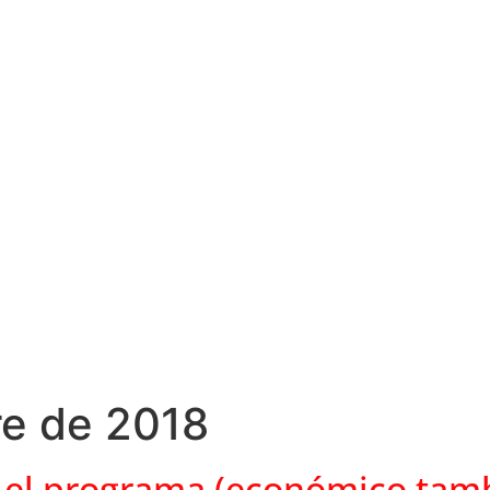
re de 2018
 el programa (económico tam